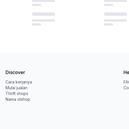
Discover
He
Cara kerjanya
FA
Mulai jualan
Co
Thrift shops
Nama olshop