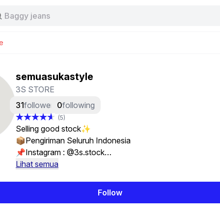
Stussy
Baggy jeans
Tas
Jersey
e
Nike
Stussy
semuasukastyle
3S STORE
31
followers
0
following
(5)
Selling good stock✨
📦Pengiriman Seluruh Indonesia
📌Instagram : @3s.stock
📍Pontianak, Kalbar
Lihat semua
Follow