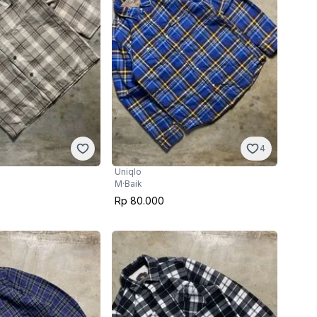
4
Uniqlo
M
·
Baik
Rp 80.000