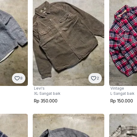
8
2
Levi's
Vintage
XL
·
Sangat baik
L
·
Sangat baik
Rp 350.000
Rp 150.000