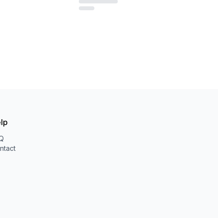
lp
Q
ntact