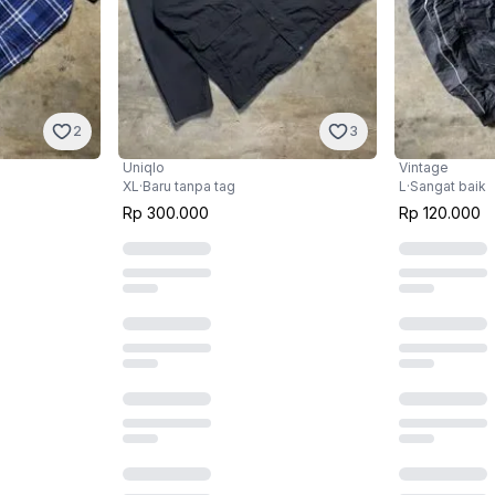
2
3
Uniqlo
Vintage
XL
·
Baru tanpa tag
L
·
Sangat baik
Rp 300.000
Rp 120.000