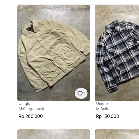
1
Uniqlo
Uniqlo
M
·
Sangat baik
M
·
Baik
Rp 200.000
Rp 150.000