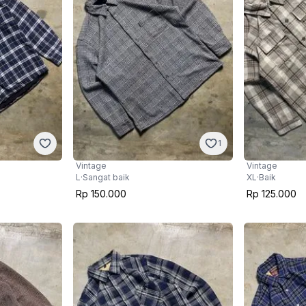
1
Vintage
Vintage
L
·
Sangat baik
XL
·
Baik
Rp 150.000
Rp 125.000