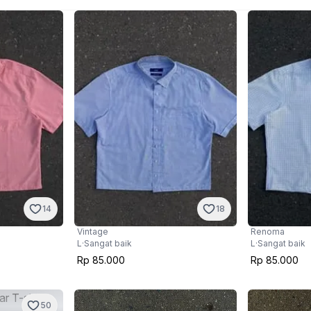
14
18
Vintage
Renoma
L
·
Sangat baik
L
·
Sangat baik
Rp 85.000
Rp 85.000
50