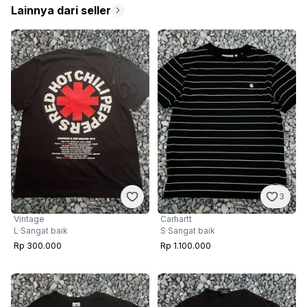
Lainnya dari seller
3
Vintage
Carhartt
L
·
Sangat baik
S
·
Sangat baik
Rp 300.000
Rp 1.100.000