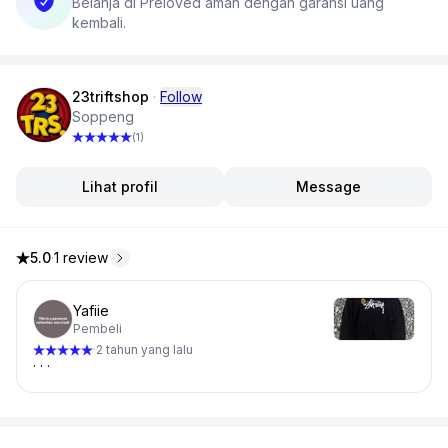
Belanja di Preloved aman dengan garansi uang
kembali.
23triftshop
·
Follow
Soppeng
(1)
Lihat profil
Message
5.0
·
1 review
5.0 dari 5 bintang, dari 1 ulasan
Yafiie
Pembeli
2 tahun yang lalu
·
. . .