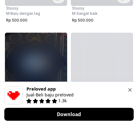
Stussy
Stussy
M
·
Sangat baik
M
·
Baru dengan tag
Rp 500.000
Rp 500.000
Preloved app
Jual-Beli baju preloved
1.3k
4
Download
Cek ready
Stussy
Stussy
M
·
Memuaskan
M
·
Sangat baik
Rp 350.000
Rp 500.000