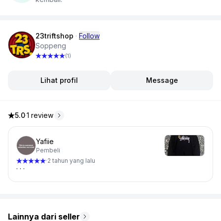
23triftshop
·
Follow
Soppeng
(1)
Lihat profil
Message
5.0
·
1 review
5.0 dari 5 bintang, dari 1 ulasan
Yafiie
Pembeli
2 tahun yang lalu
·
. . .
Lainnya dari seller