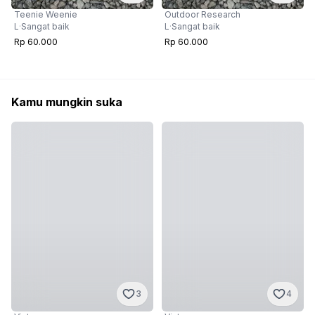
Teenie Weenie
Outdoor Research
L
·
Sangat baik
L
·
Sangat baik
Rp 60.000
Rp 60.000
Kamu mungkin suka
3
4