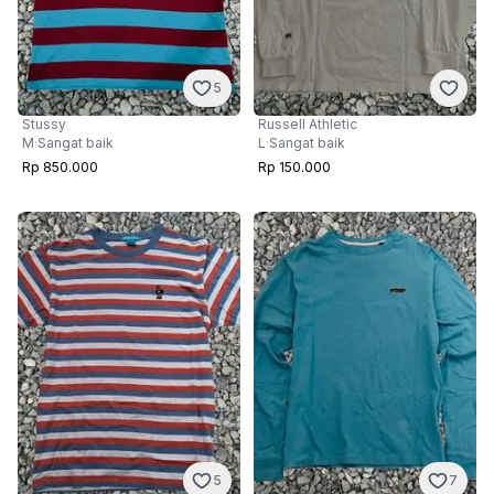
5
Stussy
Russell Athletic
M
·
Sangat baik
L
·
Sangat baik
Rp 850.000
Rp 150.000
5
7