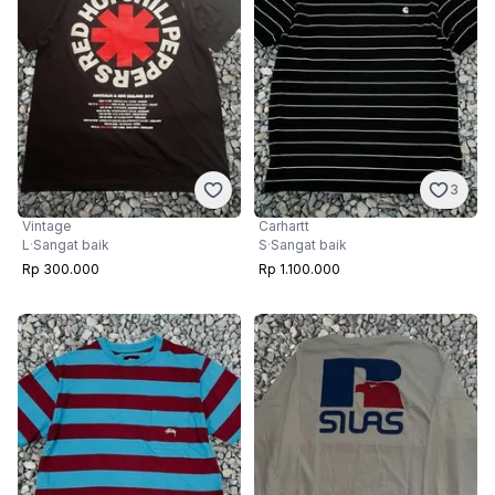
3
Vintage
Carhartt
L
·
Sangat baik
S
·
Sangat baik
Rp 300.000
Rp 1.100.000