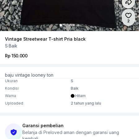
Jumlah
2
Vintage Streetwear T-shirt Pria black
S
·
Baik
Rp 150.000
baju vintage looney ton
Ukuran
S
Kondisi
Baik
Warna
Hitam
Uploaded
2 tahun yang lalu
Garansi pembelian
Belanja di Preloved aman dengan garansi uang
kembali.