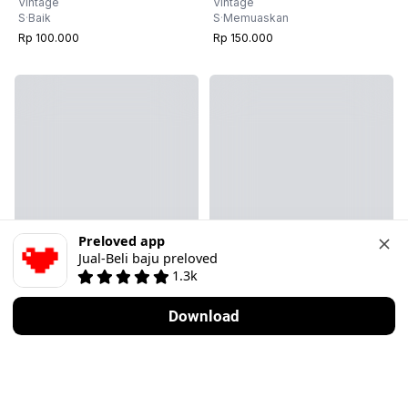
Vintage
Vintage
S
·
Baik
S
·
Memuaskan
Rp 100.000
Rp 150.000
Preloved app
Jual-Beli baju preloved
1.3k
3
8
Download
Cek ready
Vintage
Vintage
S
·
Baik
M
·
Baik
Rp 177.000
Rp 100.000