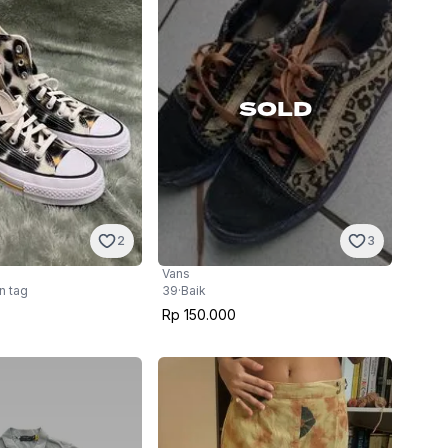
SOLD
3
2
Vans
39
·
Baik
n tag
Rp 150.000