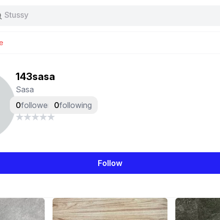
Stussy
Baggy jeans
Tas
Jersey
Nike
e
Stussy
143sasa
Sasa
0
followers
0
following
Follow