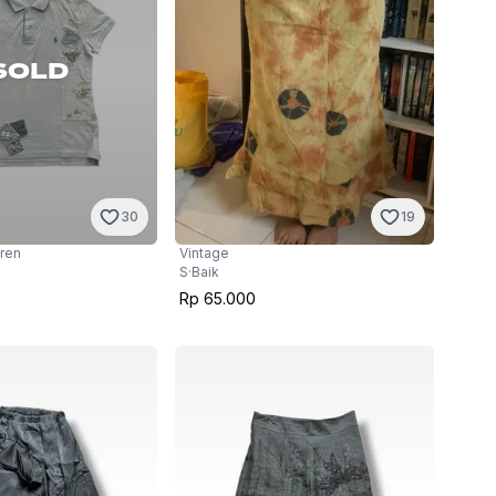
SOLD
30
19
uren
Vintage
S
·
Baik
Rp 65.000