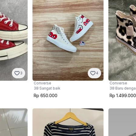
3
4
Converse
Converse
38
·
Sangat baik
38
·
Baru denga
Rp 650.000
Rp 1.499.000