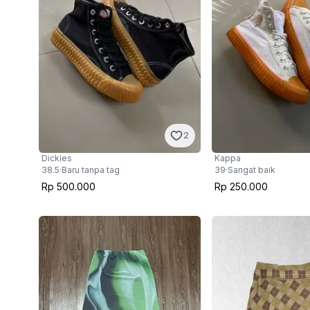
2
Dickies
Kappa
38.5
·
Baru tanpa tag
39
·
Sangat baik
Rp 500.000
Rp 250.000