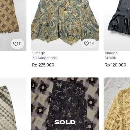
44
11
Vintage
Vintage
XS
·
Sangat baik
M
·
Baik
Rp 225.000
Rp 120.000
SOLD