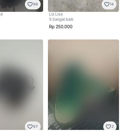
99
14
nd
Liz Lisa
S
·
Sangat baik
Rp 250.000
97
2