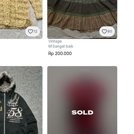
12
80
Vintage
M
·
Sangat baik
Rp 200.000
SOLD