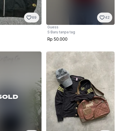
69
42
Guess
S
·
Baru tanpa tag
Rp 50.000
SOLD