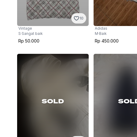
10
Adidas
Vintage
M
·
Baik
S
·
Sangat baik
Rp 450.000
Rp 50.000
SOLD
SOL