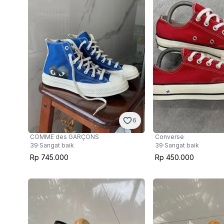
6
COMME des GARÇONS
Converse
39
·
Sangat baik
39
·
Sangat baik
Rp 745.000
Rp 450.000