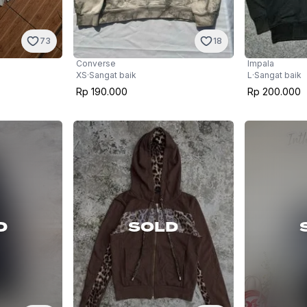
73
18
Impala
Converse
L
·
Sangat baik
XS
·
Sangat baik
Rp 200.000
Rp 190.000
D
SOLD