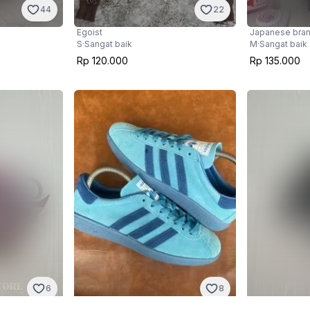
44
22
Egoist
Japanese bra
S
·
Sangat baik
M
·
Sangat baik
Rp 120.000
Rp 135.000
6
8