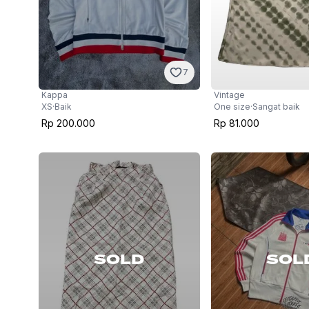
7
Kappa
Vintage
XS
·
Baik
One size
·
Sangat baik
Rp 200.000
Rp 81.000
SOL
SOLD