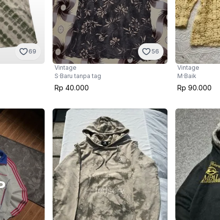
56
69
Vintage
Vintage
S
·
Baru tanpa tag
M
·
Baik
Rp 40.000
Rp 90.000
D