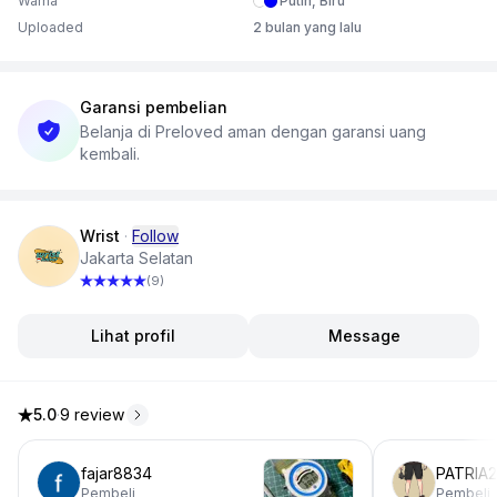
Warna
Putih, Biru
Kelengkapan: Jam aja
Uploaded
2 bulan yang lalu
.
SIAPA CEPAT DIA DAPAT !!
Garansi pembelian
Belanja di Preloved aman dengan garansi uang
kembali.
Wrist
·
Follow
Jakarta Selatan
(9)
Lihat profil
Message
5.0
·
9 review
5.0 dari 5 bintang, dari 9 ulasan
fajar8834
PATRIA
Pembeli
Pembeli