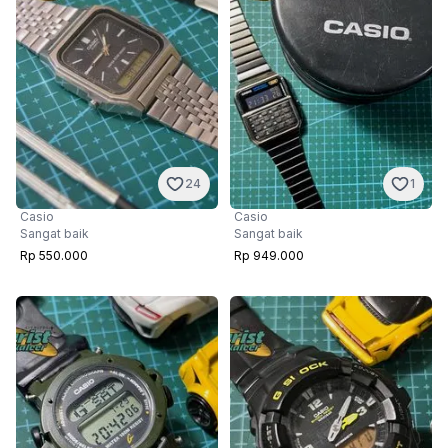
24
1
Casio
Casio
Sangat baik
Sangat baik
Rp 550.000
Rp 949.000