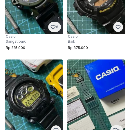
6
Casio
Casio
Sangat baik
Baik
Rp 225.000
Rp 375.000