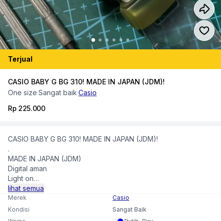
Terjual
CASIO BABY G BG 310! MADE IN JAPAN (JDM)!
One size
·
Sangat baik
·
Casio
Rp 225.000
CASIO BABY G BG 310! MADE IN JAPAN (JDM)!
.
MADE IN JAPAN (JDM)
Digital aman
Light on
Beep on
lihat semua
WR belum tes
Merek
Casio
.
Kondisi
Sangat Baik
Minus: Lecet pemakaian, no bezel, strap aftermarket