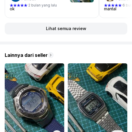
2 bulan yang lalu
6 bul
·
·
ok
mantal
Lihat semua review
Lainnya dari seller